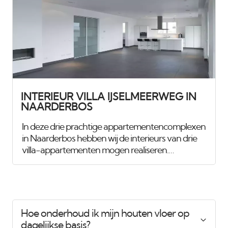
het innovatieve Diamant pleister van Knauf, een
stucmortel die vele malen sterker is dan de
gangbare materialen. Dit zorgt voor extra
duurzaamheid en weerstand. Uiteraard hebben
we alles afgewerkt met een hoogwaardige, goed
reinigbare buitenkwaliteit muurverf, om de
ruimtes
INTERIEUR VILLA IJSELMEERWEG IN
NAARDERBOS
In deze drie prachtige appartementencomplexen
in Naarderbos hebben wij de interieurs van drie
villa-appartementen mogen realiseren.
Daarnaast verzorgen wij ook het onderhoud van
de buitenzijde van de drie gebouwen voor de
verenigingen van eigenaren. De onderstaande
foto's tonen het interieur van een van de villa-
appartementen. Nadat de inbouwverlichting en
Hoe onderhoud ik mijn houten vloer op
andere installaties waren geplaatst, hebben wij
dagelijkse basis?