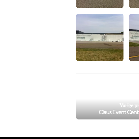
/var/www/murenspuiten.nl/
98
on line
');">
Vorige pr
Claus Event Cen