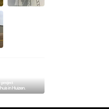
a1c9b608f2b5eff_0.file.projectsItem.tpl.php
l/private/cache/smarty/_compiled/e43e047bfb236199e282448
 project
uis in Huizen.