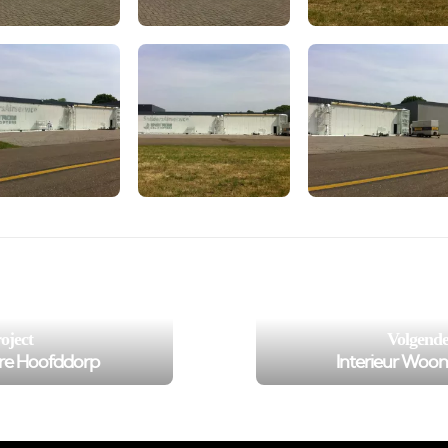
private/cache/smarty/_compiled/e43e047bfb236199e282448af
/var/www/murenspuiten.n
102
on line
');">
oject
Volgende
tre Hoofddorp
Interieur Woonh