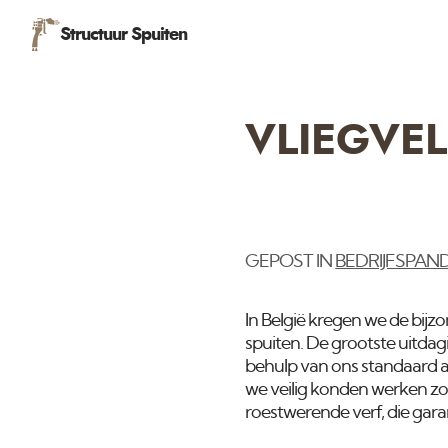
Structuur Spuiten
VLIEGVE
GEPOST IN
BEDRIJFSPAN
In België kregen we de bijz
spuiten. De grootste uitdag
behulp van ons standaard 
we veilig konden werken zo
roestwerende verf, die gara