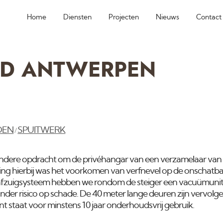
Home
Diensten
Projecten
Nieuws
Contact
LD ANTWERPEN
DEN
SPUITWERK
/
ondere opdracht om de privéhangar van een verzamelaar van h
ing hierbij was het voorkomen van verfnevel op de onschatba
afzuigsysteem hebben we rondom de steiger een vacuümunit
nder risico op schade. De 40 meter lange deuren zijn vervol
nt staat voor minstens 10 jaar onderhoudsvrij gebruik.