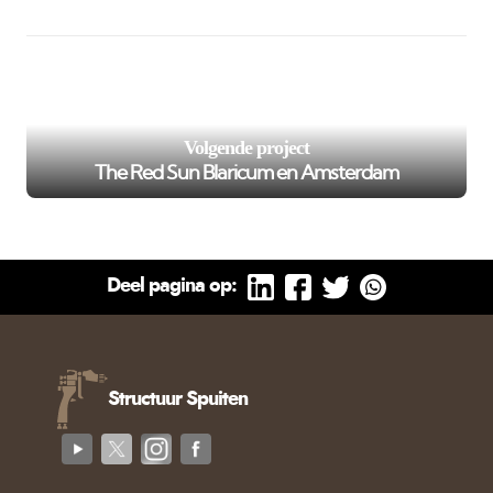
/var/www/murenspuiten.nl/private/cache/smarty/_compi
102
on line
');">
Volgende project
The Red Sun Blaricum en Amsterdam
Deel pagina op:
Structuur Spuiten