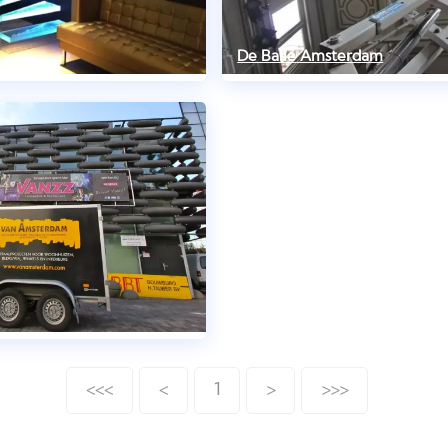
De Balie Amsterdam
<<<
<
1
>
>>>