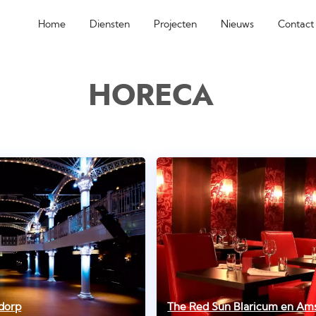
Home
Diensten
Projecten
Nieuws
Contact
HORECA
dorp
The Red Sun Blaricum en Am