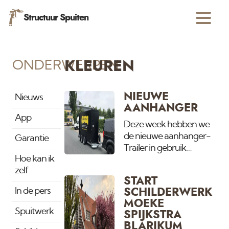
Structuur Spuiten
ONDERWERPEN
KLEUREN
NIEUWE
Nieuws
AANHANGER
App
Deze week hebben we
de nieuwe aanhanger-
Garantie
Trailer in gebruik
Hoe kan ik
genomen. Omdat het
zelf
steeds drukker wordt en
START
wij op meerdere grote
In de pers
SCHILDERWERK
projecten tegelijk
MOEKE
werken was er behoefde
Spuitwerk
SPIJKSTRA
aan eentje extra.
BLARIKUM