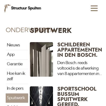
Structuur Spuiten
ONDERWERPEN
SPUITWERK
SCHILDEREN
Nieuws
APPARTEMENTEN
App
IN DEN BOSCH.
Den Bosch. reeds
Garantie
voltooid is de afwerking
Hoe kan ik
van 8 appartementen in
zelf
S' hertogenbosch. Binnen
en buiten al het
In de pers
SPORTSCHOOL
schilderwerk en
BUSSUM
spuitwerk. Deuren net
Spuitwerk
SPUITWERK
gespoten. Droogt straks
GEREED.